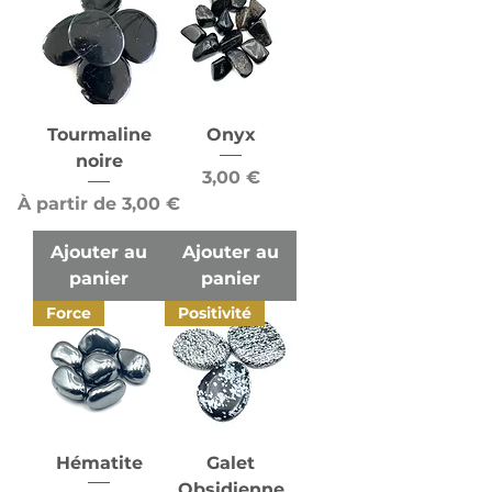
Tourmaline
Onyx
noire
Prix
3,00 €
Prix promotionnel
À partir de
3,00 €
Ajouter au
Ajouter au
panier
panier
Force
Positivité
Hématite
Galet
Obsidienne