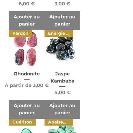
Prix
Prix
6,00 €
3,00 €
Ajouter au
Ajouter au
panier
panier
Pardon
Energie vitale
Rhodonite
Jaspe
Kambaba
Prix promotionnel
À partir de
3,00 €
Prix
4,00 €
Ajouter au
Ajouter au
panier
panier
Guérison
Apaisement