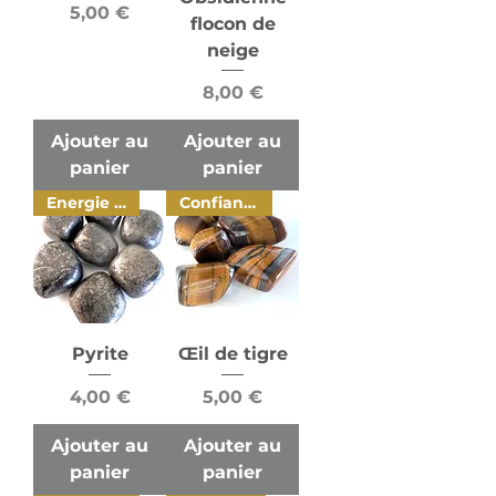
Prix
5,00 €
flocon de
neige
Prix
8,00 €
Ajouter au
Ajouter au
panier
panier
Energie vitale
Confiance en soi
Pyrite
Œil de tigre
Prix
Prix
4,00 €
5,00 €
Ajouter au
Ajouter au
panier
panier