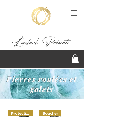
Pierres roulées et
galets
Protection
Bouclier