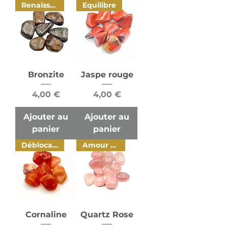
Renaissance
Equilibre
Bronzite
Jaspe rouge
Prix
Prix
4,00 €
4,00 €
Ajouter au
Ajouter au
panier
panier
Déblocage
Amour de soi
Cornaline
Quartz Rose