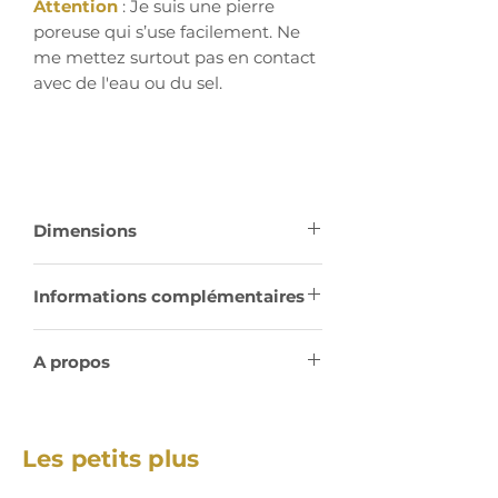
Attention
: Je suis une pierre
poreuse qui s’use facilement. Ne
me mettez surtout pas en contact
avec de l'eau ou du sel.
Dimensions
Informations complémentaires
Chakras
: Cœur (plexus et gorge)
A propos
Signes Astro
: Balance, Capricorne
La plupart des descriptions et
et Scorpions
informations proviennent du
Les petits plus
merveilleux
Dictionnaire de
Formation
: Sédimentaire
Lithothérapie Holistique