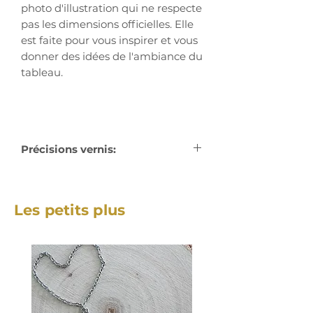
photo d'illustration qui ne respecte
pas les dimensions officielles. Elle
est faite pour vous inspirer et vous
donner des idées de l'ambiance du
tableau.
Précisions vernis:
Le tableau n'est pas vernis de
base, pour laisser le choix à
Les petits plus
l'acquereur de le faire vernir ou
non en fonction de son utilisation /
exposition.
La peinture acrylique est très
resistante aux agressions
extérieures, mais le vernis permet