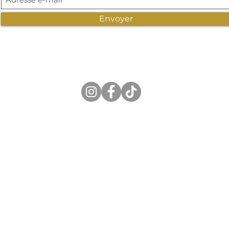
Envoyer
AY
S
.be