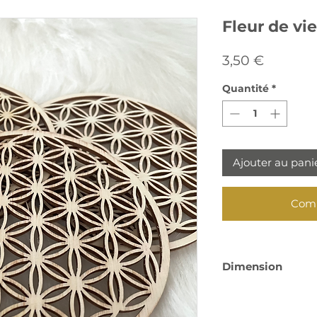
Fleur de vie
Prix
3,50 €
Quantité
*
Ajouter au pani
Comm
Dimension
10 cm de diamètr