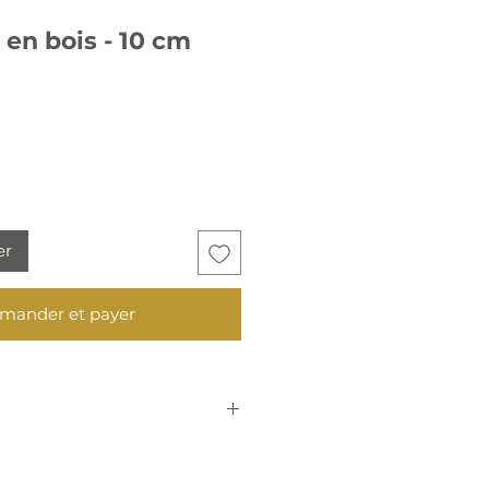
 en bois - 10 cm
er
ander et payer
e