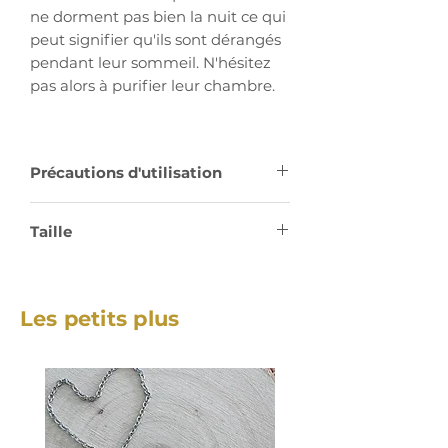
ne dorment pas bien la nuit ce qui
peut signifier qu'ils sont dérangés
pendant leur sommeil. N'hésitez
pas alors à purifier leur chambre.
Précautions d'utilisation
Veuillez conserver la sauge dans
Taille
un endroit sec.
11 cm
Veuillez toujours ouvrir les fenêtres
25 à 35 gr
lorsque vous l'utilisez et veillez à
Les petits plus
avoir un récipient pour l'éteindre
et la poser une fois que vous aurez
fini.
Assurez-vous qu'elle est bien
éteinte avant de quitter la pièce.