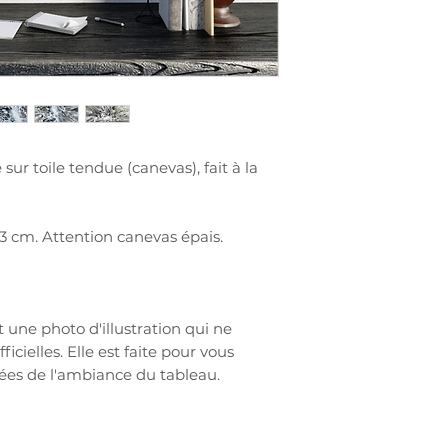
tableau
Vernis gloss
: don
tableau et harmoni
le vernis brillant 
vous mettez la pe
sur toile tendue (canevas), fait à la
 cm. Attention canevas épais.
 une photo d'illustration qui ne
icielles. Elle est faite pour vous
dées de l'ambiance du tableau.