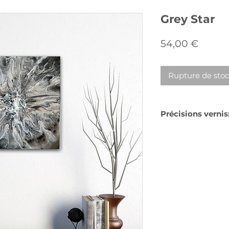
Grey Star
Prix
54,00 €
Rupture de sto
Précisions vernis
Le tableau n'est p
le choix à l'acquer
en fonction de son 
La peinture acryli
agressions extérie
une protection su
les taches, ...
Vernis mat
: retir