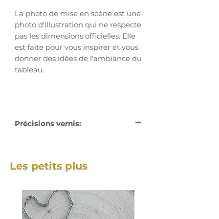
La photo de mise en scène est une
photo d'illustration qui ne respecte
pas les dimensions officielles. Elle
est faite pour vous inspirer et vous
donner des idées de l'ambiance du
tableau.
Précisions vernis:
La peinture acrylique est très
resistante aux agressions
Les petits plus
extérieures, mais le vernis permet
une protection supplémentaire
contre les UV's, les taches, ...
Vernis gloss
: donne un aspect
plus brillant au tableau et
harmonise tous les reflets.