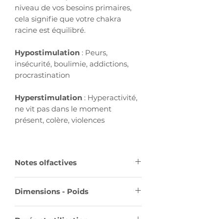
niveau de vos besoins primaires,
cela signifie que votre chakra
racine est équilibré.
Hypostimulation
: Peurs,
insécurité, boulimie, addictions,
procrastination
Hyperstimulation
: Hyperactivité,
ne vit pas dans le moment
présent, colère, violences
Notes olfactives
Boisée Florale Poudrée
Dimensions - Poids
Vanillée - rose - bois de cèdre
blanc - musc - vanille
Bougie de 13 centimètres de