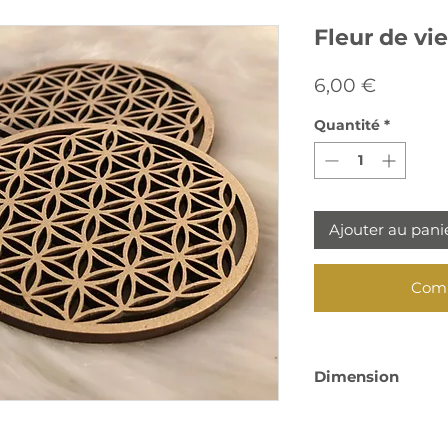
Fleur de vie
Prix
6,00 €
Quantité
*
Ajouter au pani
Comm
Dimension
10 cm de diamètr