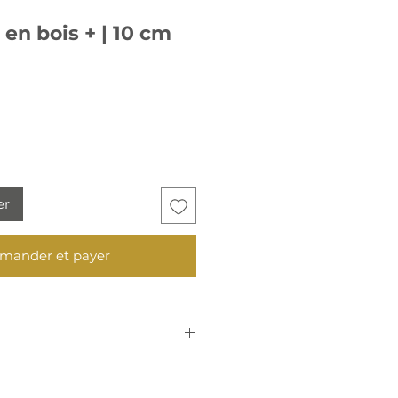
 en bois + | 10 cm
er
ander et payer
e