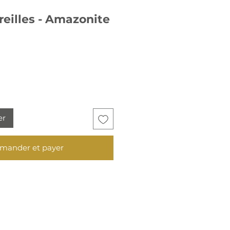
reilles - Amazonite
er
ander et payer