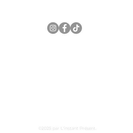
AY
S
.be
©2025 par L'instant Présent.