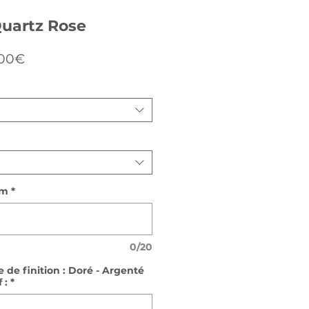
Quartz Rose
Prix
,00€
promotionnel
cm
*
0/20
e de finition : Doré - Argenté
 :
*