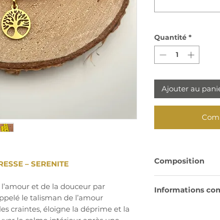
Quantité
*
Ajouter au pani
Comm
Composition
ESSE – SERENITE
Perles en Quartz R
e l’amour et de la douceur par
Informations co
très résistant
appelé le talisman de l’amour
les craintes, éloigne la déprime et la
Chakra
: Cœur
Perles intercalai