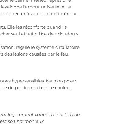
ouver le calme intérieur après une
antique sans nick
Signes Astro
: Ca
développe l’amour universel et le
Balance, Capricor
 reconnecter à votre enfant intérieur.
Pendentif en nacr
pendentif de votre
Formation
: Mag
nts. Elle les réconforte quand ils
cher seul et fait office de « doudou ».
Dureté
: 7
isation, régule le système circulatoire
Purification
: Eau
s des lésions causées par le feu.
encens, ...
Rechargement
:
soleil me décoloren
sonnes hypersensibles. Ne m'exposez
isque de perdre ma tendre couleur.
eut légèrement varier en fonction de
ela soit harmonieux.