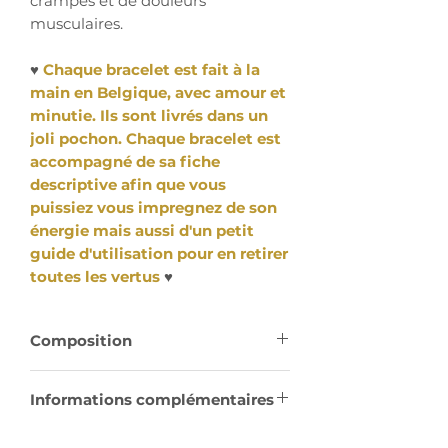
crampes et de douleurs
musculaires.
♥
Chaque bracelet est fait à la
main en Belgique, avec amour et
minutie. Ils sont livrés dans un
joli pochon. Chaque bracelet est
accompagné de sa fiche
descriptive afin que vous
puissiez vous impregnez de son
énergie mais aussi d'un petit
guide d'utilisation pour en retirer
toutes les vertus
♥
Composition
Perles en Bronzite - 8 mm sur fil
Informations complémentaires
élastique très résistant
Chakras :
Racine – Sacré – Plexus
Perle de finition en acier