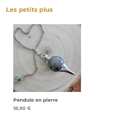
Les petits plus
Pendule en pierre
Lampe de sel - Cube
Prix
Prix
18,90 €
58,00 €