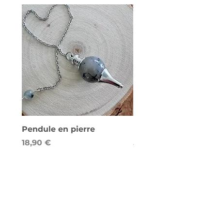
Pendule en pierre
Lampe de sel - Cube
Prix
Prix
18,90 €
58,00 €
Abonnement newsletter