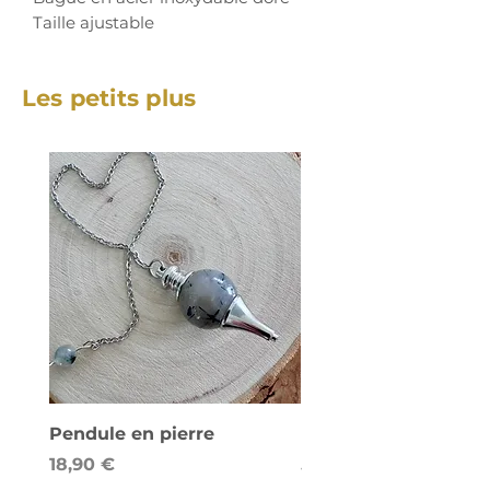
Taille ajustable
Les petits plus
Pendule en pierre
Lampe de sel - Cube
Prix
Prix
18,90 €
58,00 €