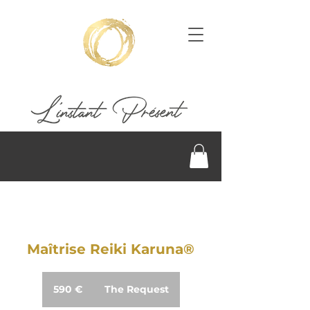
Maîtrise Reiki Karuna®
590
euros
590 €
The Request