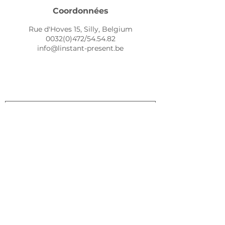
Coordonnées
Rue d'Hoves 15, Silly, Belgium
0032(0)472/54.54.82
info@linstant-present.be
Abonnement newsletter
Envoyer
LIVRAISON
Belgique - France
BPOST - MONDIAL RELAY
SAV ET QUESTIONS