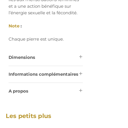
et a une action bénéfique sur
l’énergie sexuelle et la fécondité.
Note
:
Chaque pierre est unique.
Dimensions
16 à 18 gr
Informations complémentaires
3 cms
Chakras : Tous
A propos
Système Cristallin Monoclinique :
La plupart des descriptions et
Chakra Troisième œil
informations proviennent du
Les petits plus
merveilleux Dictionnaire de
Signes Astros : Verseau et cancer
Lithothérapie Holistique d'Aurélia
Mariani. Une référence en la