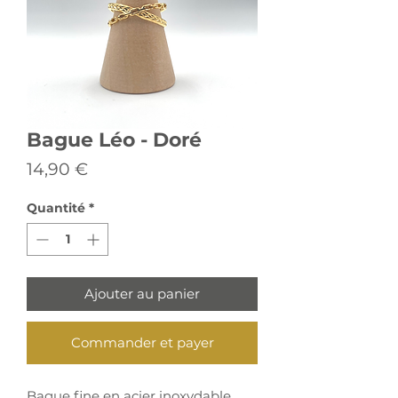
Bague Léo - Doré
Prix
14,90 €
Quantité
*
Ajouter au panier
Commander et payer
Bague fine en acier inoxydable