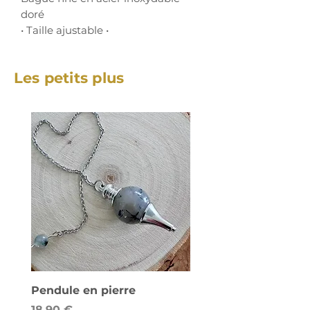
doré
• Taille ajustable •
Les petits plus
Pendule en pierre
Lampe de sel - Cube
Prix
Prix
18,90 €
58,00 €