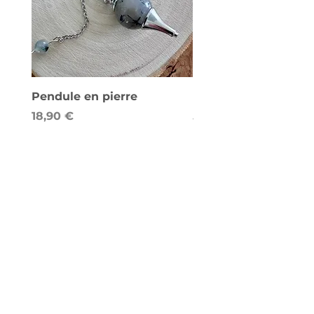
Pendule en pierre
Lampe de sel - Cube
Prix
Prix
18,90 €
58,00 €
Abonnement newsletter
Envoyer